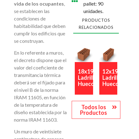
vida de los ocupantes
,
pallet: 90
se establecen las
unidades.
condiciones de
PRODUCTOS
habitabilidad que deben
RELACIONADOS
cumplir los edificios que
se construyan.
En lo referente a muros,
el decreto dispone que el
valor del coeficiente de
12x19x33
18x19x33
transmitancia térmica
Ladrillo
Ladrillo
deberá ser el fijado para
Hueco
Hueco
el nivel B de la norma
IRAM 11605, en función
de la temperatura de
Todos los
diseño establecida por la
Productos
norma IRAM 11603.
Un muro de veintisiete
centímetros de espesor,