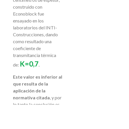
construido con
Econoblock fue
ensayado en los
laboratorios del INTI-
Construcciones, dando
como resultado una
coeficiente de
transmitancia térmica
K=0,7
de:
.
Este valor es inferior al
que resulta de la
aplicación de la
normativa citada
, y por
lo tanto la conclusión es
que se trata de un
producto apto para la
construcción de muros