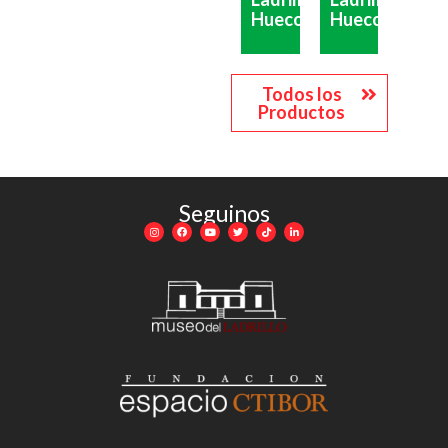
Hueco
Hueco
Todos los
Productos
Seguinos